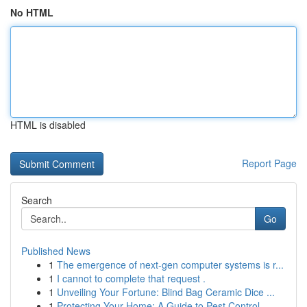
No HTML
HTML is disabled
Report Page
Search
Go
Published News
1
The emergence of next-gen computer systems is r...
1
I cannot to complete that request .
1
Unveiling Your Fortune: Blind Bag Ceramic Dice ...
1
Protecting Your Home: A Guide to Pest Control