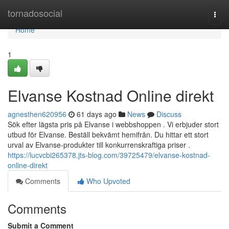
Home
tornadosocial
Togg
navi
Home
1
Elvanse Kostnad Online direkt
agnesthen620956
61 days ago
News
Discuss
Sök efter lägsta pris på Elvanse i webbshoppen . Vi erbjuder stort
utbud för Elvanse. Beställ bekvämt hemifrån. Du hittar ett stort
urval av Elvanse-produkter till konkurrenskraftiga priser .
https://lucvcbi265378.jts-blog.com/39725479/elvanse-kostnad-
online-direkt
Comments
Who Upvoted
Comments
Submit a Comment