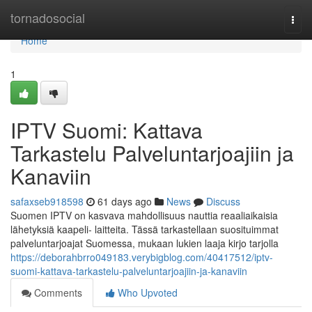
Home
tornadosocial
Togg
navi
Home
1
IPTV Suomi: Kattava
Tarkastelu Palveluntarjoajiin ja
Kanaviin
safaxseb918598
61 days ago
News
Discuss
Suomen IPTV on kasvava mahdollisuus nauttia reaaliaikaisia
lähetyksiä kaapeli- laitteita. Tässä tarkastellaan suosituimmat
palveluntarjoajat Suomessa, mukaan lukien laaja kirjo tarjolla
https://deborahbrro049183.verybigblog.com/40417512/iptv-
suomi-kattava-tarkastelu-palveluntarjoajiin-ja-kanaviin
Comments
Who Upvoted