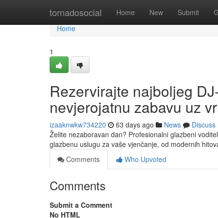
Home
tornadosocial
Home
New
Submit
G
Home
1
Rezervirajte najboljeg DJ
nevjerojatnu zabavu uz vr
izaaknwkw734220
63 days ago
News
Discuss
Želite nezaboravan dan? Profesionalni glazbeni voditel
glazbenu uslugu za vaše vjenčanje, od modernih hito
Comments
Who Upvoted
Comments
Submit a Comment
No HTML