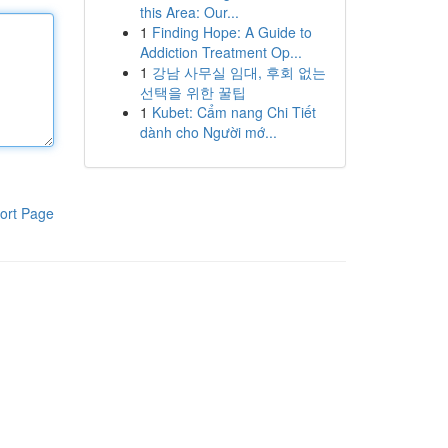
this Area: Our...
1
Finding Hope: A Guide to
Addiction Treatment Op...
1
강남 사무실 임대, 후회 없는
선택을 위한 꿀팁
1
Kubet: Cẩm nang Chi Tiết
dành cho Người mớ...
ort Page