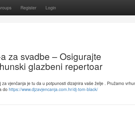
roups
Register
Login
-a za svadbe – Osigurajte
hunski glazbeni repertoar
j za vjenčanja je tu da u potpunosti dizajnira vaše želje . Pružamo vrh
va do
https://www.djzavjencanja.com.hr/dj-tom-black/