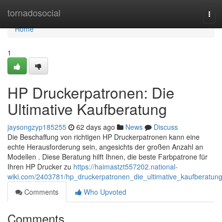
Home
tornadosocial
Tog
navi
Home
1
HP Druckerpatronen: Die
Ultimative Kaufberatung
jaysongzyp185255
62 days ago
News
Discuss
Die Beschaffung von richtigen HP Druckerpatronen kann eine
echte Herausforderung sein, angesichts der großen Anzahl an
Modellen . Diese Beratung hilft Ihnen, die beste Farbpatrone für
Ihren HP Drucker zu
https://haimastzt557202.national-
wiki.com/2403781/hp_druckerpatronen_die_ultimative_kaufberatun
Comments
Who Upvoted
Comments