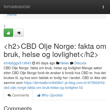
Home
tornadosocial
Togg
navi
Home
1
<h2>CBD Olje Norge: fakta om
bruk, helse og lovlighet</h2>
emilybggv513643
60 days ago
News
Discuss
CBD Olje Norge: fakta om bruk, helse og lovlighet Mange søker
etter CBD Olje Norge fordi de ønsker å forstå hva CBD er, hva det
brukes til, og hva som faktisk er lovlig her i landet. CBD er ikke det
samme som
https://deniswbnm940841.ja-blog.com/41875929/h2-
cbd-olje-norge-fakta-om-bruk-helse-og-lovlighet-h2
Comments
Who Upvoted
Comments