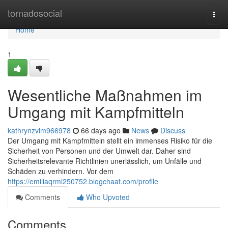
Home
tornadosocial
Togg
navi
Home
1
Wesentliche Maßnahmen im
Umgang mit Kampfmitteln
kathrynzvim966978
66 days ago
News
Discuss
Der Umgang mit Kampfmitteln stellt ein immenses Risiko für die
Sicherheit von Personen und der Umwelt dar. Daher sind
Sicherheitsrelevante Richtlinien unerlässlich, um Unfälle und
Schäden zu verhindern. Vor dem
https://emiliaqrml250752.blogchaat.com/profile
Comments
Who Upvoted
Comments