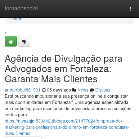
Home
tornadosocial
Togg
navi
Home
1
Agência de Divulgação para
Advogados em Fortaleza:
Garanta Mais Clientes
amberbbui881901
65 days ago
News
Discuss
Está buscando impulsionar a sua presença online e conquistar
mais oportunidades em Fortaleza? Uma agência especializada
em marketing para escritórios de advocacia oferece as soluções
certas para
https://myazqjm530442.ttblogs.com/21477024/empresa-de-
marketing-para-profissionais-do-direito-em-fortaleza-conquiste-
mais-clientes