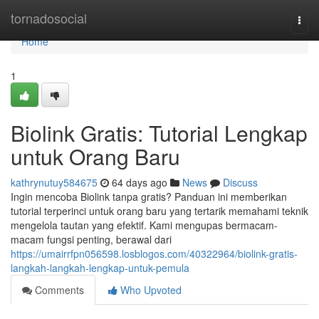
Home
tornadosocial
Togg
navi
Home
1
Biolink Gratis: Tutorial Lengkap
untuk Orang Baru
kathrynutuy584675
64 days ago
News
Discuss
Ingin mencoba Biolink tanpa gratis? Panduan ini memberikan
tutorial terperinci untuk orang baru yang tertarik memahami teknik
mengelola tautan yang efektif. Kami mengupas bermacam-
macam fungsi penting, berawal dari
https://umairrfpn056598.losblogos.com/40322964/biolink-gratis-
langkah-langkah-lengkap-untuk-pemula
Comments
Who Upvoted