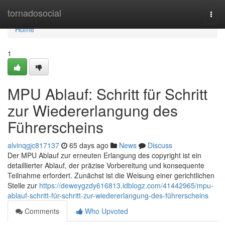
Home
tornadosocial
Togg
navi
Home
1
MPU Ablauf: Schritt für Schritt
zur Wiedererlangung des
Führerscheins
alvinqgjc817137
65 days ago
News
Discuss
Der MPU Ablauf zur erneuten Erlangung des copyright ist ein
detaillierter Ablauf, der präzise Vorbereitung und konsequente
Teilnahme erfordert. Zunächst ist die Weisung einer gerichtlichen
Stelle zur
https://deweygzdy616813.idblogz.com/41442965/mpu-
ablauf-schritt-für-schritt-zur-wiedererlangung-des-führerscheins
Comments
Who Upvoted