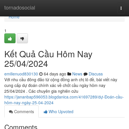
Home
tornadosocial
Togg
navi
Home
1
Kết Quả Cầu Hôm Nay
25/04/2024
emilienuod830130
64 days ago
News
Discuss
Với nhu cầu đông đảo từ cộng đồng anh chị lô đề, bài viết này
cung cấp dự đoán chính xác về chốt cầu ngày hôm nay
25/04/2024 . Các chuyên gia nghiên cứu
https://jananbap596053.blogdanica.com/41697289/dự-Đoán-cầu-
hôm-nay-ngày-25-04-2024
Comments
Who Upvoted
Comments