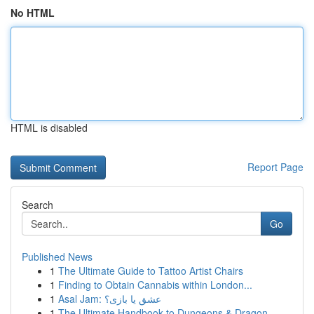
No HTML
HTML is disabled
Report Page
Search
Go
Published News
1
The Ultimate Guide to Tattoo Artist Chairs
1
Finding to Obtain Cannabis within London...
1
Asal Jam: عشق یا بازی؟
1
The Ultimate Handbook to Dungeons & Dragon...