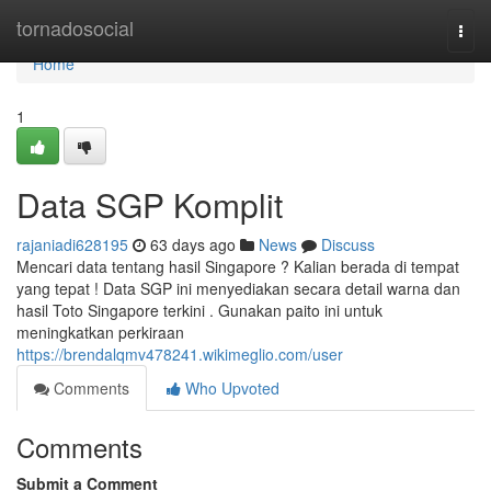
Home
tornadosocial
Togg
navi
Home
1
Data SGP Komplit
rajaniadi628195
63 days ago
News
Discuss
Mencari data tentang hasil Singapore ? Kalian berada di tempat
yang tepat ! Data SGP ini menyediakan secara detail warna dan
hasil Toto Singapore terkini . Gunakan paito ini untuk
meningkatkan perkiraan
https://brendalqmv478241.wikimeglio.com/user
Comments
Who Upvoted
Comments
Submit a Comment