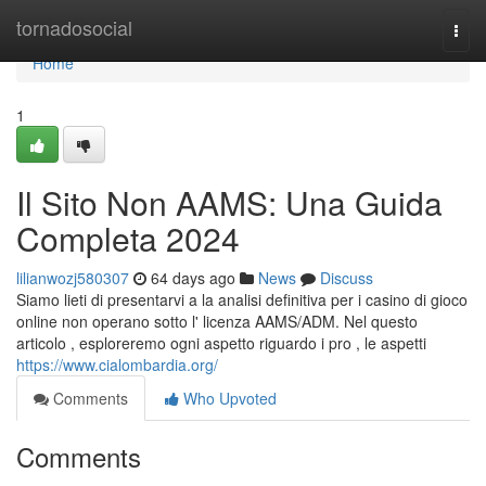
Home
tornadosocial
Togg
navi
Home
1
Il Sito Non AAMS: Una Guida
Completa 2024
lilianwozj580307
64 days ago
News
Discuss
Siamo lieti di presentarvi a la analisi definitiva per i casino di gioco
online non operano sotto l' licenza AAMS/ADM. Nel questo
articolo , esploreremo ogni aspetto riguardo i pro , le aspetti
https://www.cialombardia.org/
Comments
Who Upvoted
Comments