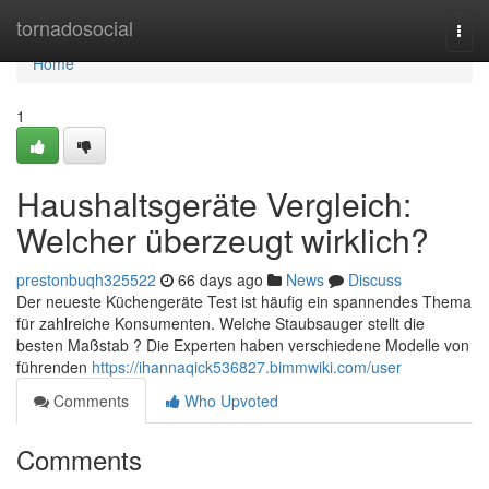
Home
tornadosocial
Togg
navi
Home
1
Haushaltsgeräte Vergleich:
Welcher überzeugt wirklich?
prestonbuqh325522
66 days ago
News
Discuss
Der neueste Küchengeräte Test ist häufig ein spannendes Thema
für zahlreiche Konsumenten. Welche Staubsauger stellt die
besten Maßstab ? Die Experten haben verschiedene Modelle von
führenden
https://ihannaqick536827.bimmwiki.com/user
Comments
Who Upvoted
Comments