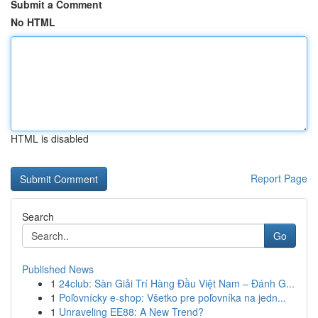
Submit a Comment
No HTML
HTML is disabled
Report Page
Search
Go
Published News
1
24club: Sàn Giải Trí Hàng Đầu Việt Nam – Đánh G...
1
Poľovnícky e-shop: Všetko pre poľovníka na jedn...
1
Unraveling EE88: A New Trend?