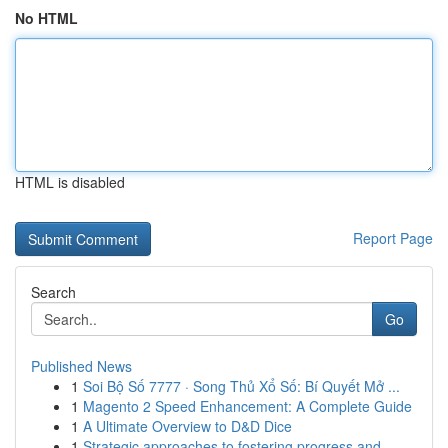
No HTML
HTML is disabled
Report Page
Search
Go
Published News
1
Soi Bộ Số 7777 · Song Thủ Xổ Số: Bí Quyết Mở ...
1
Magento 2 Speed Enhancement: A Complete Guide
1
A Ultimate Overview to D&D Dice
1
Strategic approaches to fostering progress and ...