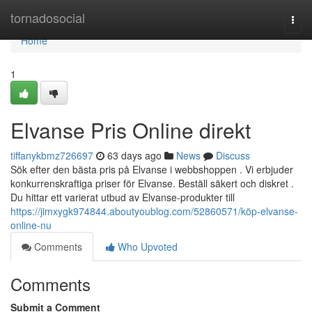
Home
tornadosocial
Togg
navi
Home
1
Elvanse Pris Online direkt
tiffanykbmz726697
63 days ago
News
Discuss
Sök efter den bästa pris på Elvanse i webbshoppen . Vi erbjuder
konkurrenskraftiga priser för Elvanse. Beställ säkert och diskret .
Du hittar ett varierat utbud av Elvanse-produkter till
https://jimxygk974844.aboutyoublog.com/52860571/köp-elvanse-
online-nu
Comments
Who Upvoted
Comments
Submit a Comment