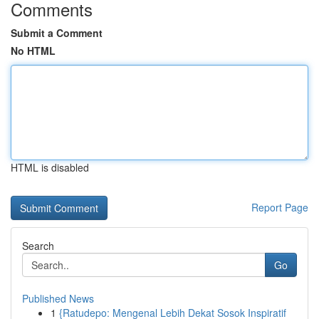
Comments
Submit a Comment
No HTML
HTML is disabled
Report Page
Search
Go
Published News
1
{Ratudepo: Mengenal Lebih Dekat Sosok Inspiratif