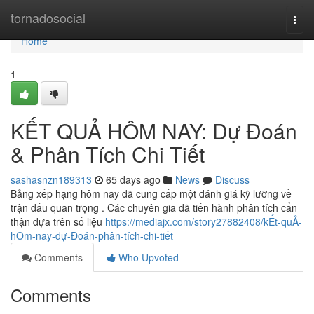
Home
tornadosocial
Togg
navi
Home
1
KẾT QUẢ HÔM NAY: Dự Đoán
& Phân Tích Chi Tiết
sashasnzn189313
65 days ago
News
Discuss
Bảng xếp hạng hôm nay đã cung cấp một đánh giá kỹ lưỡng về
trận đấu quan trọng . Các chuyên gia đã tiến hành phân tích cẩn
thận dựa trên số liệu
https://mediajx.com/story27882408/kẾt-quẢ-
hÔm-nay-dự-Đoán-phân-tích-chi-tiết
Comments
Who Upvoted
Comments