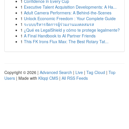
1
Confidence in Every Cup
1
Executive Talent Acquisition Developments: A Ha...
1
Adult Camera Performers: A Behind-the-Scenes
1
Unlock Economic Freedom : Your Complete Guide
1
ระบบบริหารจัดการผู้ร่วมงานมงคลสมรส
1
¿Qué es LegalShield y cómo te protege legalmente?
1
A Final Handbook to AI Partner Friends
1
This FK Irons Flux Max: The Best Rotary Tat...
Copyright © 2026 |
Advanced Search
|
Live
|
Tag Cloud
|
Top
Users
| Made with
Kliqqi CMS
|
All RSS Feeds