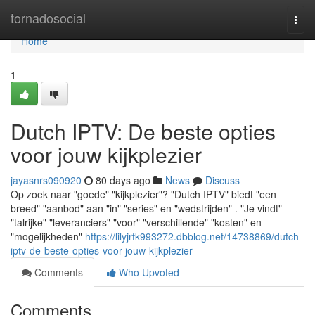
Home
tornadosocial
Togg
navi
Home
1
Dutch IPTV: De beste opties
voor jouw kijkplezier
jayasnrs090920
80 days ago
News
Discuss
Op zoek naar "goede" "kijkplezier"? "Dutch IPTV" biedt "een
breed" "aanbod" aan "in" "series" en "wedstrijden" . "Je vindt"
"talrijke" "leveranciers" "voor" "verschillende" "kosten" en
"mogelijkheden"
https://lilyjrfk993272.dbblog.net/14738869/dutch-
iptv-de-beste-opties-voor-jouw-kijkplezier
Comments
Who Upvoted
Comments