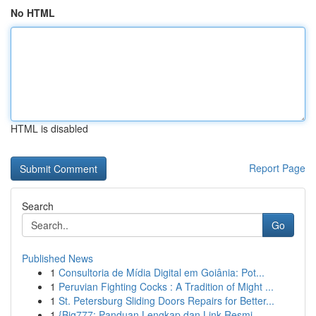
No HTML
HTML is disabled
Report Page
Search
Go
Published News
1
Consultoria de Mídia Digital em Goiânia: Pot...
1
Peruvian Fighting Cocks : A Tradition of Might ...
1
St. Petersburg Sliding Doors Repairs for Better...
1
{Big777: Panduan Lengkap dan Link Resmi