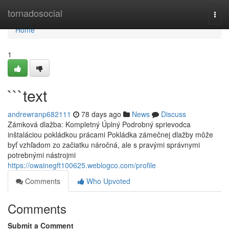
Home
tornadosocial
Togg
navi
Home
1
```text
andrewranp682111
78 days ago
News
Discuss
Zámková dlažba: Kompletný Úplný Podrobný sprievodca
inštaláciou pokládkou prácami Pokládka zámečnej dlažby môže
byť vzhľadom zo začiatku náročná, ale s pravými správnymi
potrebnými nástrojmi
https://owainegft100625.weblogco.com/profile
Comments
Who Upvoted
Comments
Submit a Comment