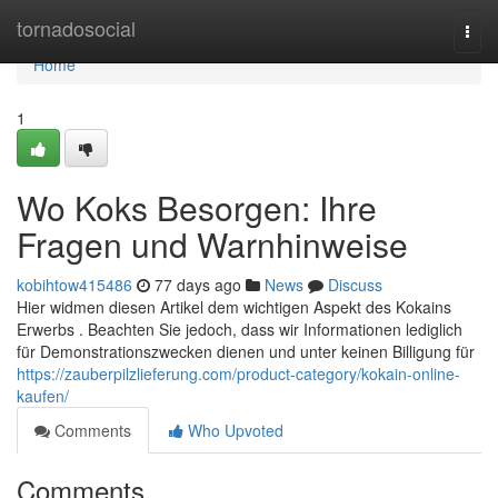
Home
tornadosocial
Togg
navi
Home
1
Wo Koks Besorgen: Ihre
Fragen und Warnhinweise
kobihtow415486
77 days ago
News
Discuss
Hier widmen diesen Artikel dem wichtigen Aspekt des Kokains
Erwerbs . Beachten Sie jedoch, dass wir Informationen lediglich
für Demonstrationszwecken dienen und unter keinen Billigung für
https://zauberpilzlieferung.com/product-category/kokain-online-
kaufen/
Comments
Who Upvoted
Comments