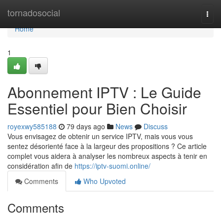
Home
tornadosocial
Togg
navi
Home
1
Abonnement IPTV : Le Guide
Essentiel pour Bien Choisir
royexwy585188
79 days ago
News
Discuss
Vous envisagez de obtenir un service IPTV, mais vous vous
sentez désorienté face à la largeur des propositions ? Ce article
complet vous aidera à analyser les nombreux aspects à tenir en
considération afin de
https://iptv-suomi.online/
Comments
Who Upvoted
Comments