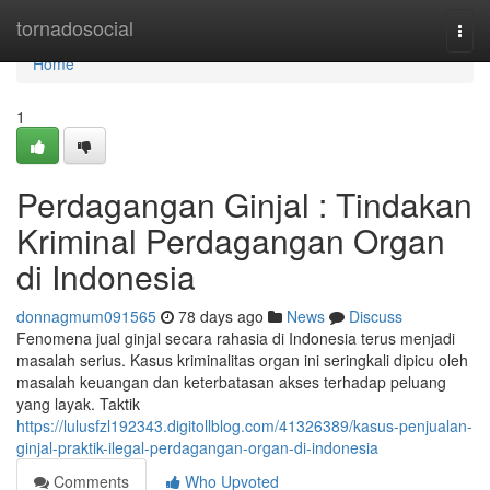
Home
tornadosocial
Togg
navi
Home
1
Perdagangan Ginjal : Tindakan
Kriminal Perdagangan Organ
di Indonesia
donnagmum091565
78 days ago
News
Discuss
Fenomena jual ginjal secara rahasia di Indonesia terus menjadi
masalah serius. Kasus kriminalitas organ ini seringkali dipicu oleh
masalah keuangan dan keterbatasan akses terhadap peluang
yang layak. Taktik
https://lulusfzl192343.digitollblog.com/41326389/kasus-penjualan-
ginjal-praktik-ilegal-perdagangan-organ-di-indonesia
Comments
Who Upvoted