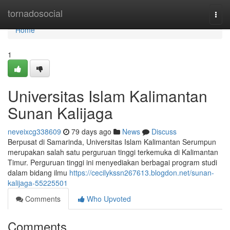
Home
tornadosocial
Togg
navi
Home
1
Universitas Islam Kalimantan
Sunan Kalijaga
neveixcg338609
79 days ago
News
Discuss
Berpusat di Samarinda, Universitas Islam Kalimantan Serumpun
merupakan salah satu perguruan tinggi terkemuka di Kalimantan
Timur. Perguruan tinggi ini menyediakan berbagai program studi
dalam bidang ilmu
https://cecilykssn267613.blogdon.net/sunan-
kalijaga-55225501
Comments
Who Upvoted
Comments