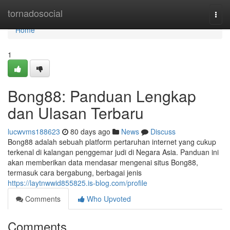
Home
tornadosocial
Togg
navi
Home
1
Bong88: Panduan Lengkap
dan Ulasan Terbaru
lucwvms188623
80 days ago
News
Discuss
Bong88 adalah sebuah platform pertaruhan internet yang cukup
terkenal di kalangan penggemar judi di Negara Asia. Panduan ini
akan memberikan data mendasar mengenai situs Bong88,
termasuk cara bergabung, berbagai jenis
https://laytnwwid855825.is-blog.com/profile
Comments
Who Upvoted
Comments