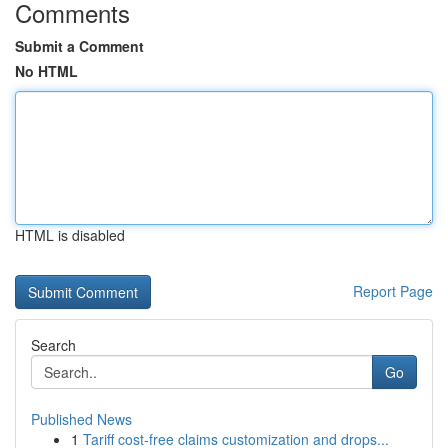
Comments
Submit a Comment
No HTML
HTML is disabled
Report Page
Search
Go
Published News
1
Tariff cost-free claims customization and drops...