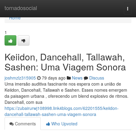
Home
tornadosocial
Togg
navi
Home
1
Keiidon, Dancehall, Tallawah,
Sashen: Uma Viagem Sonora
joshmzlz315905
79 days ago
News
Discuss
Uma imersão auditiva fascinante nos espera com a união de
Keiidon, Dancehall, Tallawah e Sashen. Esses nomes emergem
da paisagem urbana , oferecendo um blend explosivo de ritmos.
Dancehall, com sua
https://zubairurwj108998.link4blogs.com/62201555/keiidon-
dancehall-tallawah-sashen-uma-viagem-sonora
Comments
Who Upvoted