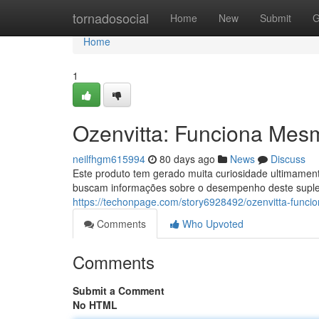
Home
tornadosocial
Home
New
Submit
G
Home
1
Ozenvitta: Funciona Mes
neilfhgm615994
80 days ago
News
Discuss
Este produto tem gerado muita curiosidade ultimamen
buscam informações sobre o desempenho deste suple
https://techonpage.com/story6928492/ozenvitta-func
Comments
Who Upvoted
Comments
Submit a Comment
No HTML