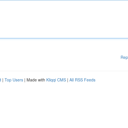
Rep
d
|
Top Users
| Made with
Kliqqi CMS
|
All RSS Feeds