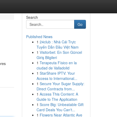
Search
Go
Published News
1
24club : Nhà Cái Trực
Tuyến Dẫn Đầu Việt Nam
1
Visitorbet: En Son Güncel
Giriş Bilgileri
1
Terapeuta Físico en la
ores
ciudad de Valladolid
1
StarShare IPTV: Your
Access to International...
1
Secure Your Sugar Supply:
Direct Contracts from...
1
Access This Content: A
Guide to The Application
1
Score Big: Unbeatable Gift
Card Deals You Can't...
1
Flowers Near Atlantic Ave