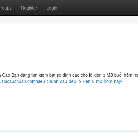
roups
Register
Login
Cao Bạn đang tìm kiếm bắt số đỉnh cao cho lô xiên 3 MB buổi hôm na
ieusoicauchuan.com/sieu-chuan-cau-dep-lo-xien-3-mb-hom-nay/