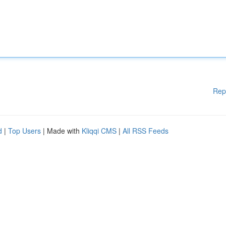
Rep
d
|
Top Users
| Made with
Kliqqi CMS
|
All RSS Feeds