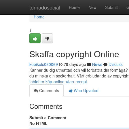
Home
tornadosocial
Home
New
Submit
G
Home
1
Skaffa copyright Online
kobikulc080069
79 days ago
News
Discuss
Känner du dig utmattad och vill förbättra din förmåga?
du minska din sockerhalt. Vårt erbjudande av copyright
tabletter-köp-online-utan-recept
Comments
Who Upvoted
Comments
Submit a Comment
No HTML