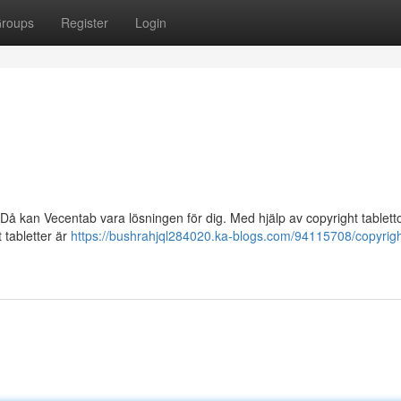
roups
Register
Login
 Då kan Vecentab vara lösningen för dig. Med hjälp av copyright tablett
 tabletter är
https://bushrahjql284020.ka-blogs.com/94115708/copyrigh