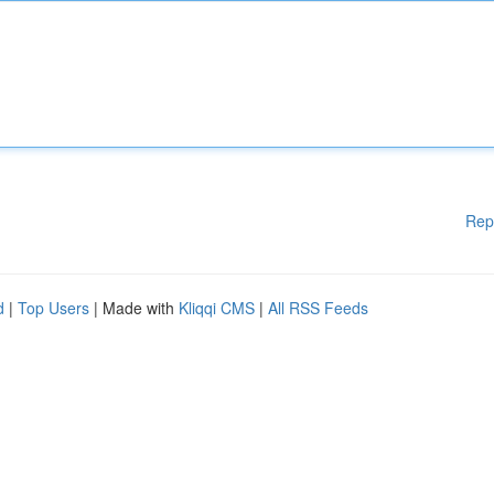
Rep
d
|
Top Users
| Made with
Kliqqi CMS
|
All RSS Feeds