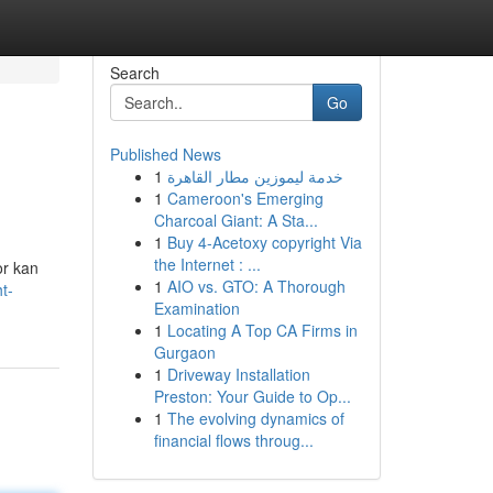
Search
Go
Published News
1
خدمة ليموزين مطار القاهرة
1
Cameroon's Emerging
Charcoal Giant: A Sta...
1
Buy 4-Acetoxy copyright Via
the Internet : ...
or kan
1
AIO vs. GTO: A Thorough
t-
Examination
1
Locating A Top CA Firms in
Gurgaon
1
Driveway Installation
Preston: Your Guide to Op...
1
The evolving dynamics of
financial flows throug...