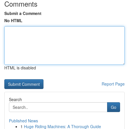
Comments
Submit a Comment
No HTML
HTML is disabled
Report Page
Search
Go
Published News
1
Huge Riding Machines: A Thorough Guide