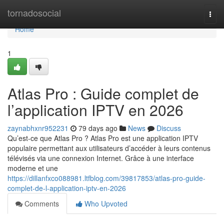
Home
tornadosocial
Togg
navi
Home
1
Atlas Pro : Guide complet de
l’application IPTV en 2026
zaynabhxnr952231
79 days ago
News
Discuss
Qu’est-ce que Atlas Pro ? Atlas Pro est une application IPTV
populaire permettant aux utilisateurs d’accéder à leurs contenus
télévisés via une connexion Internet. Grâce à une interface
moderne et une
https://dillanfxco088981.ltfblog.com/39817853/atlas-pro-guide-
complet-de-l-application-iptv-en-2026
Comments
Who Upvoted