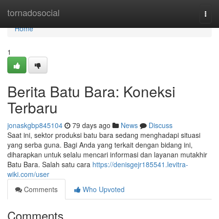
Home
tornadosocial
Togg
navi
Home
1
Berita Batu Bara: Koneksi
Terbaru
jonaskgbp845104
79 days ago
News
Discuss
Saat ini, sektor produksi batu bara sedang menghadapi situasi
yang serba guna. Bagi Anda yang terkait dengan bidang ini,
diharapkan untuk selalu mencari informasi dan layanan mutakhir
Batu Bara. Salah satu cara
https://denisgejr185541.levitra-
wiki.com/user
Comments
Who Upvoted
Comments