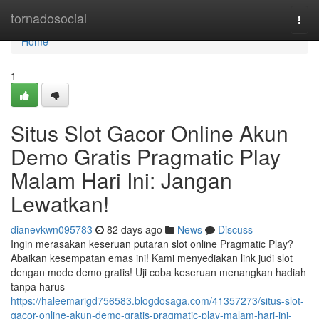
Home
tornadosocial
Togg
navi
Home
1
Situs Slot Gacor Online Akun
Demo Gratis Pragmatic Play
Malam Hari Ini: Jangan
Lewatkan!
dianevkwn095783
82 days ago
News
Discuss
Ingin merasakan keseruan putaran slot online Pragmatic Play?
Abaikan kesempatan emas ini! Kami menyediakan link judi slot
dengan mode demo gratis! Uji coba keseruan menangkan hadiah
tanpa harus
https://haleemarigd756583.blogdosaga.com/41357273/situs-slot-
gacor-online-akun-demo-gratis-pragmatic-play-malam-hari-ini-