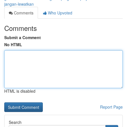
jangan-lewatkan
Comments
Who Upvoted
Comments
Submit a Comment
No HTML
HTML is disabled
Report Page
Search