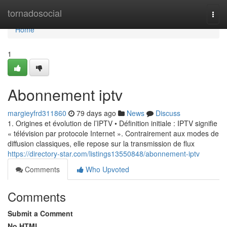
Home
tornadosocial
Togg
navi
Home
1
Abonnement iptv
margieyfrd311860
79 days ago
News
Discuss
1. Origines et évolution de l’IPTV • Définition initiale : IPTV signifie
« télévision par protocole Internet ». Contrairement aux modes de
diffusion classiques, elle repose sur la transmission de flux
https://directory-star.com/listings13550848/abonnement-iptv
Comments
Who Upvoted
Comments
Submit a Comment
No HTML