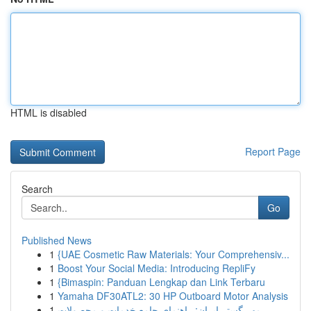
HTML is disabled
Report Page
Search
Go
Published News
1
{UAE Cosmetic Raw Materials: Your Comprehensiv...
1
Boost Your Social Media: Introducing RepliFy
1
{Bimaspin: Panduan Lengkap dan Link Terbaru
1
Yamaha DF30ATL2: 30 HP Outboard Motor Analysis
1
مهر گستر ایران: راهنمای جامع خدمات و محصولات