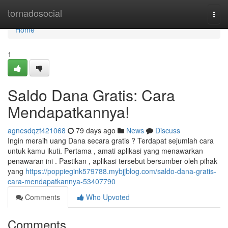
Home
tornadosocial
Togg
navi
Home
1
Saldo Dana Gratis: Cara
Mendapatkannya!
agnesdqzt421068
79 days ago
News
Discuss
Ingin meraih uang Dana secara gratis ? Terdapat sejumlah cara
untuk kamu ikuti. Pertama , amati aplikasi yang menawarkan
penawaran ini . Pastikan , aplikasi tersebut bersumber oleh pihak
yang
https://poppiegink579788.mybjjblog.com/saldo-dana-gratis-
cara-mendapatkannya-53407790
Comments
Who Upvoted
Comments