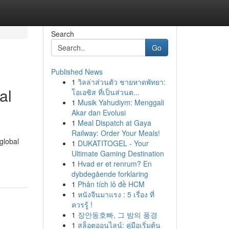
Search
Go
Published News
1
วิลล่าส่วนตัว ชายหาดพัทยา:
al
โอเอซิส ที่เป็นส่วนต...
1
Musik Yahudiym: Menggali
Akar dan Evolusi
1
Meal Dispatch at Gaya
Railway: Order Your Meals!
global
1
DUKATITOGEL - Your
Ultimate Gaming Destination
1
Hvad er et renrum? En
dybdegående forklaring
1
Phân tích lô đề HCM
1
หนังจีนมาแรง : 5 เรื่อง ที่
ควรรู้ !
1
장안동호빠, 그 밤의 풍경
1
สล็อตออนไลน์: คู่มือเริ่มต้น