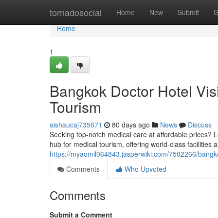
Home
tornadosocial
Home
New
Submit
G
Home
1
Bangkok Doctor Hotel Vis
Tourism
aishaucaj735671
80 days ago
News
Discuss
Seeking top-notch medical care at affordable prices? L
hub for medical tourism, offering world-class facilities
https://myaomil064843.jasperwiki.com/7502266/bangk
Comments
Who Upvoted
Comments
Submit a Comment