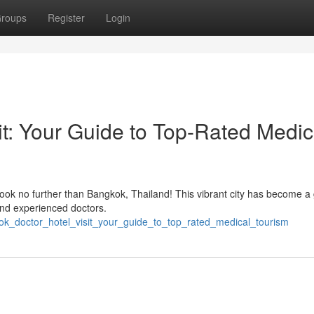
roups
Register
Login
it: Your Guide to Top-Rated Medic
ook no further than Bangkok, Thailand! This vibrant city has become a 
 and experienced doctors.
ok_doctor_hotel_visit_your_guide_to_top_rated_medical_tourism