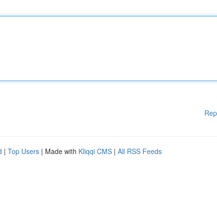
Rep
d
|
Top Users
| Made with
Kliqqi CMS
|
All RSS Feeds