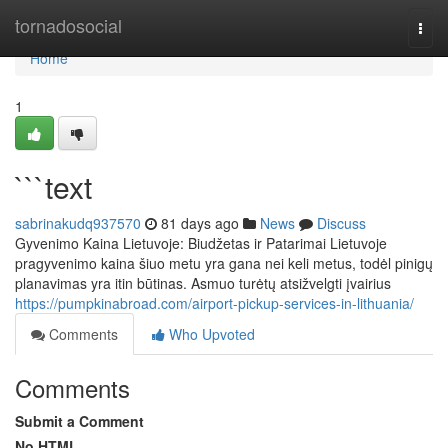
Home
tornadosocial
Togg
navi
Home
1
```text
sabrinakudq937570
81 days ago
News
Discuss
Gyvenimo Kaina Lietuvoje: Biudžetas ir Patarimai Lietuvoje
pragyvenimo kaina šiuo metu yra gana nei keli metus, todėl pinigų
planavimas yra itin būtinas. Asmuo turėtų atsižvelgti įvairius
https://pumpkinabroad.com/airport-pickup-services-in-lithuania/
Comments
Who Upvoted
Comments
Submit a Comment
No HTML