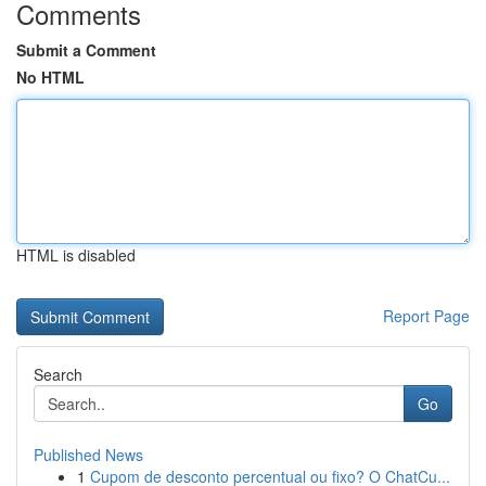
Comments
Submit a Comment
No HTML
HTML is disabled
Report Page
Search
Go
Published News
1
Cupom de desconto percentual ou fixo? O ChatCu...