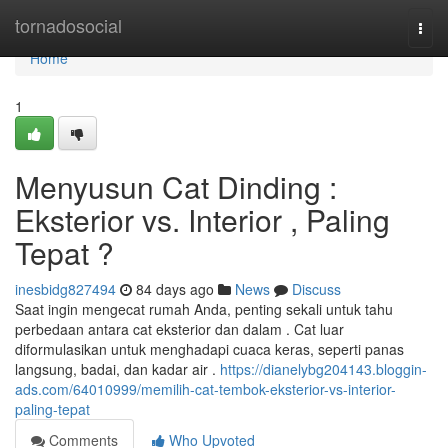
Home
tornadosocial
Togg
navi
Home
1
Menyusun Cat Dinding :
Eksterior vs. Interior , Paling
Tepat ?
inesbidg827494
84 days ago
News
Discuss
Saat ingin mengecat rumah Anda, penting sekali untuk tahu
perbedaan antara cat eksterior dan dalam . Cat luar
diformulasikan untuk menghadapi cuaca keras, seperti panas
langsung, badai, dan kadar air .
https://dianelybg204143.bloggin-
ads.com/64010999/memilih-cat-tembok-eksterior-vs-interior-
paling-tepat
Comments
Who Upvoted