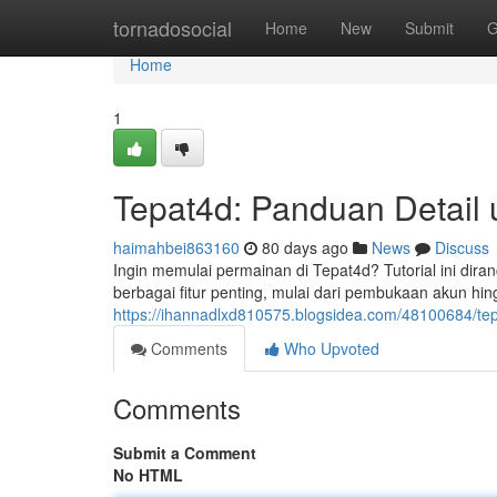
Home
tornadosocial
Home
New
Submit
G
Home
1
Tepat4d: Panduan Detail 
haimahbei863160
80 days ago
News
Discuss
Ingin memulai permainan di Tepat4d? Tutorial ini d
berbagai fitur penting, mulai dari pembukaan akun hing
https://ihannadlxd810575.blogsidea.com/48100684/tepa
Comments
Who Upvoted
Comments
Submit a Comment
No HTML