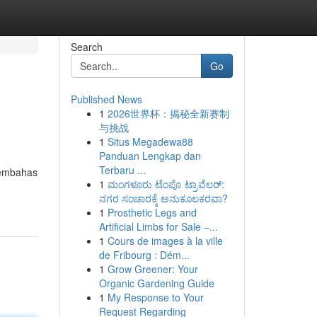
Search
Go
Published News
1
2026世界杯：揭秘全新赛制
与挑战
1
Situs Megadewa88
Panduan Lengkap dan
Terbaru ...
membahas
1
ಮಂಗಳೂರು ಟೆಂಪೊ ಟ್ರಾವೆಲರ್:
ನಗರ ಸಂಚಾರಕ್ಕೆ ಅನುಕೂಲಕರವಾ?
1
Prosthetic Legs and
Artificial Limbs for Sale –...
1
Cours de images à la ville
de Fribourg : Dém...
1
Grow Greener: Your
Organic Gardening Guide
1
My Response to Your
Request Regarding