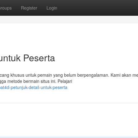
roups
Register
Login
untuk Peserta
irancang khusus untuk pemain yang belum berpengalaman. Kami akan 
ga metode bermain situs ini. Pelajari
t4d-petunjuk-detail-untuk-peserta