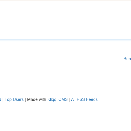
Rep
d
|
Top Users
| Made with
Kliqqi CMS
|
All RSS Feeds