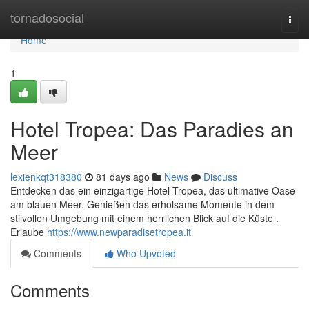
Home
tornadosocial
Togg
navi
Home
1
Hotel Tropea: Das Paradies an
Meer
lexienkqt318380
81 days ago
News
Discuss
Entdecken das ein einzigartige Hotel Tropea, das ultimative Oase
am blauen Meer. Genießen das erholsame Momente in dem
stilvollen Umgebung mit einem herrlichen Blick auf die Küste .
Erlaube
https://www.newparadisetropea.it
Comments
Who Upvoted
Comments