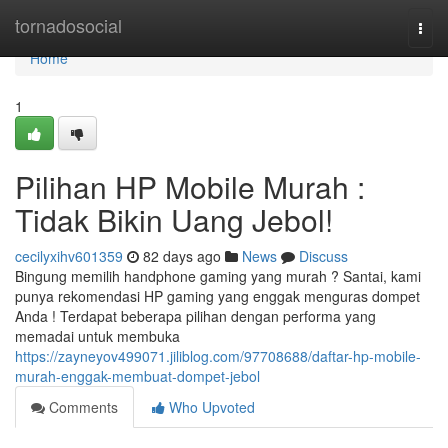
Home
tornadosocial
Togg
navi
Home
1
Pilihan HP Mobile Murah :
Tidak Bikin Uang Jebol!
cecilyxihv601359
82 days ago
News
Discuss
Bingung memilih handphone gaming yang murah ? Santai, kami
punya rekomendasi HP gaming yang enggak menguras dompet
Anda ! Terdapat beberapa pilihan dengan performa yang
memadai untuk membuka
https://zayneyov499071.jiliblog.com/97708688/daftar-hp-mobile-
murah-enggak-membuat-dompet-jebol
Comments
Who Upvoted