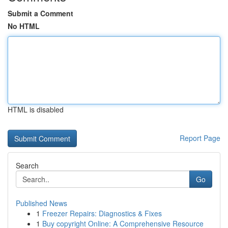
Submit a Comment
No HTML
HTML is disabled
Report Page
Search
Go
Published News
1
Freezer Repairs: Diagnostics & Fixes
1
Buy copyright Online: A Comprehensive Resource