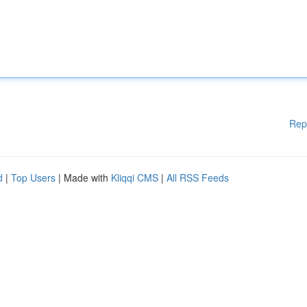
Rep
d
|
Top Users
| Made with
Kliqqi CMS
|
All RSS Feeds