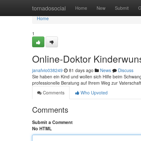
Home
tornadosocial
Home
New
Submit
G
Home
1
Online-Doktor Kinderwun
janafvio038249
81 days ago
News
Discuss
Sie haben ein Kind und wollen sich Hilfe beim Schwang
professionelle Beratung auf Ihrem Weg zur Vaterschaf
Comments
Who Upvoted
Comments
Submit a Comment
No HTML