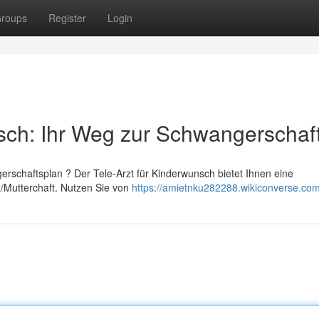
roups
Register
Login
sch: Ihr Weg zur Schwangerschaf
erschaftsplan ? Der Tele-Arzt für Kinderwunsch bietet Ihnen eine
t/Mutterchaft. Nutzen Sie von
https://amietnku282288.wikiconverse.co