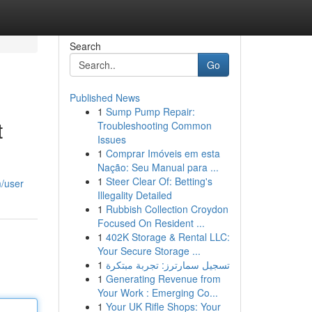
Search
Go
Published News
1
Sump Pump Repair:
t
Troubleshooting Common
Issues
1
Comprar Imóveis em esta
Nação: Seu Manual para ...
1
Steer Clear Of: Betting's
m/user
Illegality Detailed
1
Rubbish Collection Croydon
Focused On Resident ...
1
402K Storage & Rental LLC:
Your Secure Storage ...
1
تسجيل سمارترز: تجربة مبتكرة
1
Generating Revenue from
Your Work : Emerging Co...
1
Your UK Rifle Shops: Your