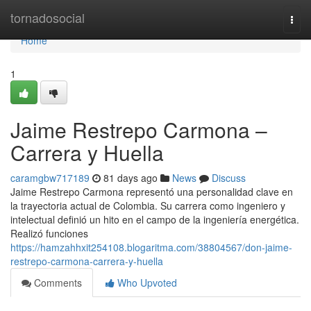
Home
tornadosocial
Togg
navi
Home
1
Jaime Restrepo Carmona –
Carrera y Huella
caramgbw717189
81 days ago
News
Discuss
Jaime Restrepo Carmona representó una personalidad clave en
la trayectoria actual de Colombia. Su carrera como ingeniero y
intelectual definió un hito en el campo de la ingeniería energética.
Realizó funciones
https://hamzahhxit254108.blogaritma.com/38804567/don-jaime-
restrepo-carmona-carrera-y-huella
Comments
Who Upvoted