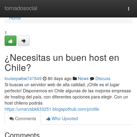
Home
tornadosocial
Togg
navi
Home
1
¿Necesitas un buen host en
Chile?
louisepwbw747849
80 days ago
News
Discuss
Si buscas un servidor web de alta calidad, ¡Chile es el lugar
perfecto! Disponemos en Chile algunas de las mejores empresas
de hosting del país, con diferentes opciones para elegir. Con un
host chileno podrás
https://umarzsbk633251.blogspothub.com/profile
Comments
Who Upvoted
Comments