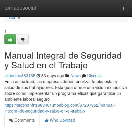
Home
tornadosocial
Togg
navi
Home
1
Manual Integral de Seguridad
y Salud en el Trabajo
allenctee883165
83 days ago
News
Discuss
En la actualidad, las empresas deben priorizar la bienestar y
salud de sus trabajadores. Esta guía ofrece una visión exhaustiva
sobre cómo implementar un programa eficaz que garantice un
ambiente laboral seguro
https://siobhanfrts983401.mpeblog.com/67207952/manual-
integral-de-seguridad-y-salud-en-el-trabajo
Comments
Who Upvoted