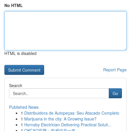
No HTML
HTML is disabled
Report Page
Search
Go
Published News
1
Distribuidora de Autopeças: Seu Atacado Completo
1
Marijuana in the city: A Growing Issue?
1
Hornsby Electrician Delivering Practical Soluti...
1
OKCAO官网：权威信息一览