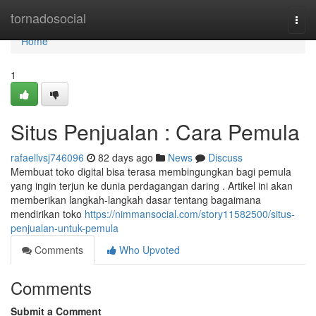
Home
tornadosocial
Togg
navi
Home
1
Situs Penjualan : Cara Pemula
rafaellvsj746096
82 days ago
News
Discuss
Membuat toko digital bisa terasa membingungkan bagi pemula
yang ingin terjun ke dunia perdagangan daring . Artikel ini akan
memberikan langkah-langkah dasar tentang bagaimana
mendirikan toko
https://nimmansocial.com/story11582500/situs-
penjualan-untuk-pemula
Comments
Who Upvoted
Comments
Submit a Comment