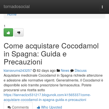
Home
tornadosocial
Togg
navi
Home
1
Come acquistare Cocodamol
in Spagna: Guida e
Precauzioni
kianavums243257
82 days ago
News
Discuss
Acquistare medicinale Cocodamol in Spagna richiede attenzione
e adesione alle normative vigenti. Generalmente, il Cocodamol è
disponibile solo tramite prescrizione farmaceutica. Potete
procurarsi una ricetta sotto
https://tiannaclzx531217.blogunok.com/41565337/come-
acquistare-cocodamol-in-spagna-guida-e-precauzioni
Comments
Who Upvoted